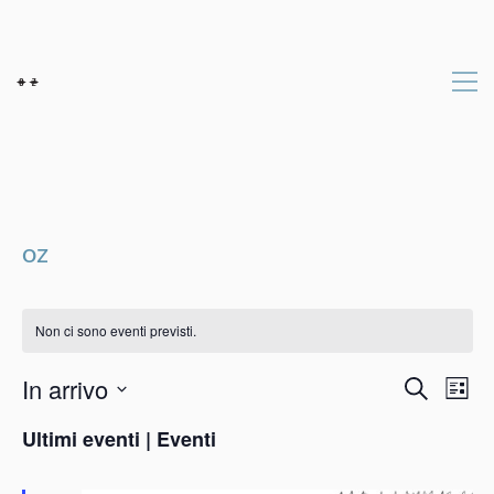
oz
Non ci sono eventi previsti.
Event
Ev
In arrivo
Cerca
Lista
Vi
Seleziona
Ricer
Ultimi eventi | Eventi
la
Na
e
data.