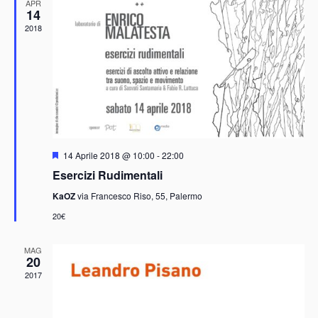
viste
APR
14
Navig
2018
Segnalati
14 Aprile 2018 @ 10:00
-
22:00
Esercizi Rudimentali
KaOZ
via Francesco Riso, 55, Palermo
20€
MAG
20
2017