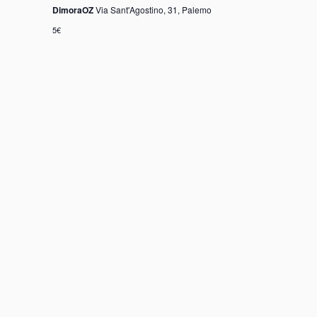
DimoraOZ
Via Sant'Agostino, 31, Palemo
5€
.
ORARI
mattina: su appuntamento
pomeriggio: 16-18
Palazzo Sambuca