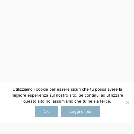
via Alloro, 44
90100 Palermo, Italia
CONTATTI
+39 3396650341
infodimoraoz@gmail.com
cookie policy
Utilizziamo i cookie per essere sicuri che tu possa avere la
migliore esperienza sul nostro sito. Se continui ad utilizzare
questo sito noi assumiamo che tu ne sia felice.
Ok
Leggi di più