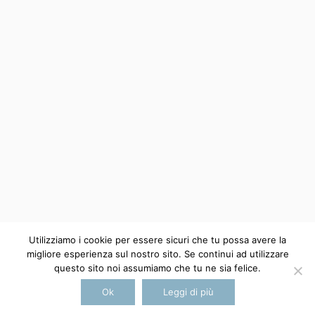
Palazzo Sambuca
via Alloro, 44
90100 Palermo, Italia
CONTATTI
+39 3396650341
infodimoraoz@gmail.com
cookie policy
Utilizziamo i cookie per essere sicuri che tu possa avere la
migliore esperienza sul nostro sito. Se continui ad utilizzare
questo sito noi assumiamo che tu ne sia felice.
Ok
Leggi di più