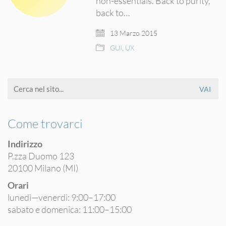
non-essentials. Back to purity,
back to…
13 Marzo 2015
GUI
,
UX
Ricerca
per:
Come trovarci
Indirizzo
P.zza Duomo 123
20100 Milano (MI)
Orari
lunedì—venerdì: 9:00–17:00
sabato e domenica: 11:00–15:00