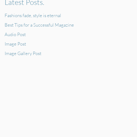
Latest Posts.
Fashions fade, style is eternal
Best Tips for a Successful Magazine
Audio Post
Image Post
Image Gallery Post
.
ORARI
mattina: su appuntamento
pomeriggio: 16-18