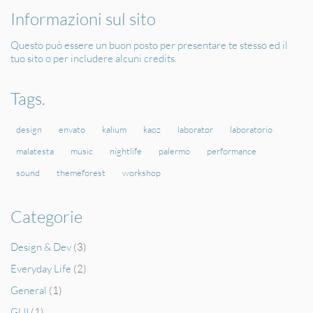
Informazioni sul sito
Questo può essere un buon posto per presentare te stesso ed il
tuo sito o per includere alcuni credits.
Tags.
design
envato
kalium
kaoz
laborator
laboratorio
malatesta
music
nightlife
palermo
performance
sound
themeforest
workshop
Categorie
Design & Dev
(3)
Everyday Life
(2)
General
(1)
GUI
(1)