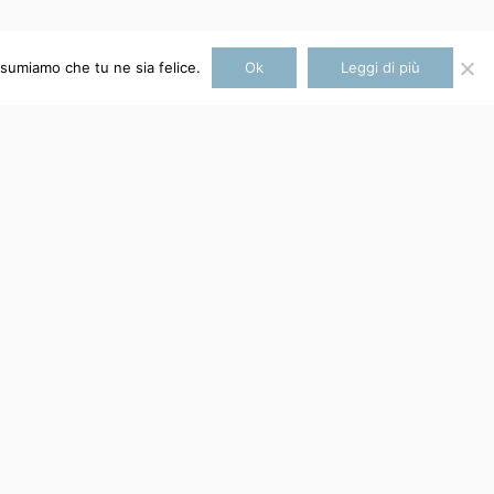
ssumiamo che tu ne sia felice.
Ok
Leggi di più