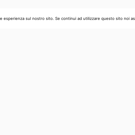
CONTATTI
re esperienza sul nostro sito. Se continui ad utilizzare questo sito noi a
+39 3396650341
infodimoraoz@gmail.com
cookie policy